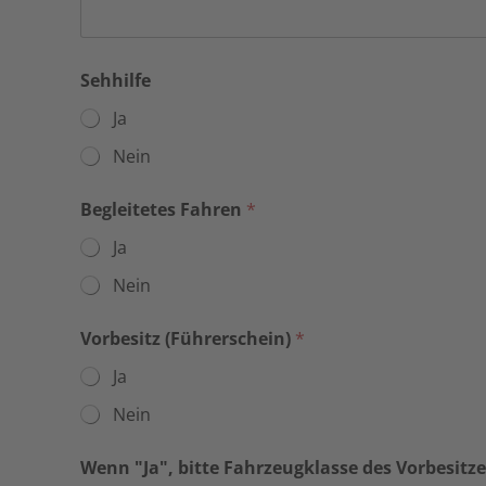
e
s
d
e
Sehhilfe
s
Ja
d
e
Nein
s
Begleitetes Fahren
*
Ja
Nein
Vorbesitz (Führerschein)
*
Ja
Nein
Wenn "Ja", bitte Fahrzeugklasse des Vorbesitz