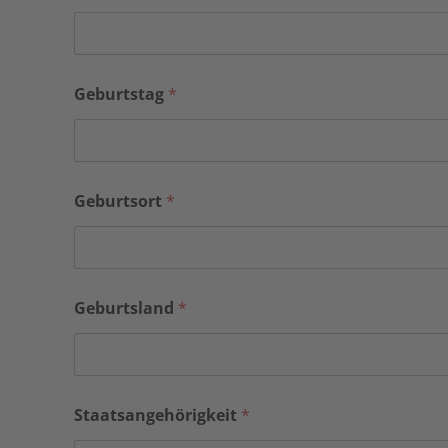
Geburtstag
*
Geburtsort
*
B
Geburtsland
*
e
g
l
e
i
t
Staatsangehörigkeit
*
e
t