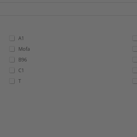
A1
Mofa
B96
C1
T