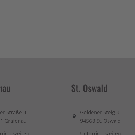
nau
St. Oswald
er Straße 3
Goldener Steig 3
1 Grafenau
94568 St. Oswald
richtszeiten:
Unterrichtszeiten: