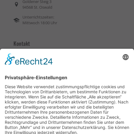
Goldener Steig 3
94568 St. Oswald
Unterrichtszeiten:
Mittwoch 18:00 Uhr
Kontakt
08552 / 1676
0170 / 4344094
kontakt@fs-weiss.de