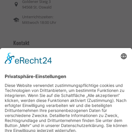
Goldener Steig 3
94568 St. Oswald
Unterrichtszeiten:
Mittwoch 18:00 Uhr
Kontakt
08552 / 1676
0170 / 4344094
kontakt@fs-weiss.de